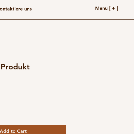
Menu [ + ]
ontaktiere uns
n Produkt
1
Add to Cart