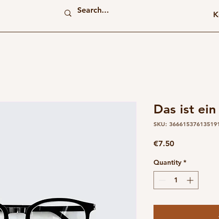
K
Das ist ei
SKU: 36661537613519
Price
€7.50
Quantity
*